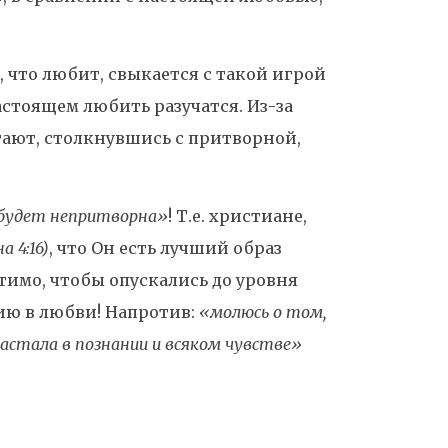
, что любит, свыкается с такой игрой
астоящем любить разучатся. Из-за
стают, столкнувшись с притворной,
 будет непритворна»
! Т.е. христиане,
а 4:16)
, что Он есть лучший образ
тимо, чтобы опускались до уровня
ию в любви! Напротив:
«молюсь о том,
растала в познании и всяком чувстве»