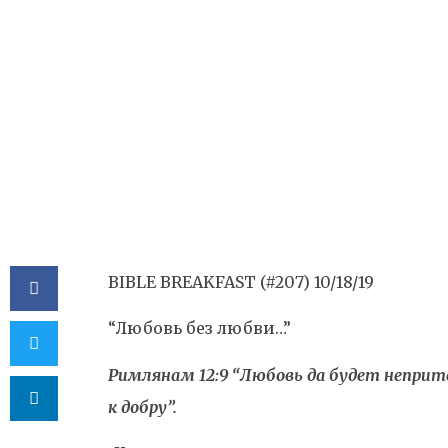
Любви…”
BY
VALERIY BAYK
BIBLE BREAKFAST (#207) 10/18/19
“Любовь без любви…”
Римлянам 12:9 “Любовь да будет неприт
к добру”.