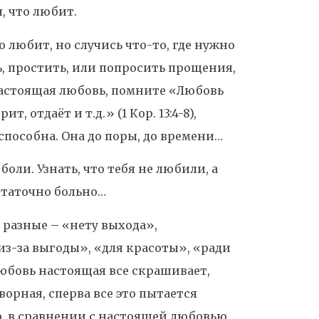
, что любит.
о любит, но случись что-то, где нужно
ь, простить, или попросить прощения,
 настоящая любовь, помните «Любовь
т, отдаёт и т.д.» (1 Кор. 13:4-8),
способна. Она до поры, до времени…
оли. Узнать, что тебя не любили, а
остаточно больно…
разные – «нету выхода»,
из-за выгоды», «для красоты», «ради
Любовь настоящая все скрашивает,
ворная, сперва все это пытается
чно, в сравнении с настоящей любовью,