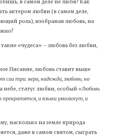
юбишь, в самом деле не любя? Как
ть актером любви (в самом деле,
рающий роль), изображая любовь, на
ожно?
 такие «чудеса» – любовь без любви,
нное Писание, любовь ставит выше
 сии три: вера, надежда, любовь; но
а небе, статус любви, особый
«Любовь
а прекратятся, и языки умолкнут, и
тому, насколько на земле природа
яется, даже в самом святом, сыграть