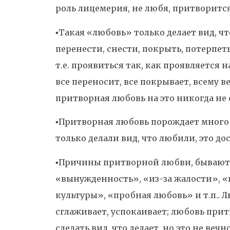
роль лицемерия, не любя, притворится
▪️Такая «любовь» только делает вид, чт
перенести, снести, покрыть, потерпет
т.е. проявиться так, как проявляется
все переносит, все покрывает, всему вери
притворная любовь на это никогда не 
▪️Притворная любовь порождает много б
только делали вид, что любили, это д
▪️Причины притворной любви, бывают 
«вынужденность», «из-за жалости», «
культуры», «пробная любовь» и т.п.. 
сглаживает, успокаивает; любовь прит
сделать вид, что делает, но это не ве