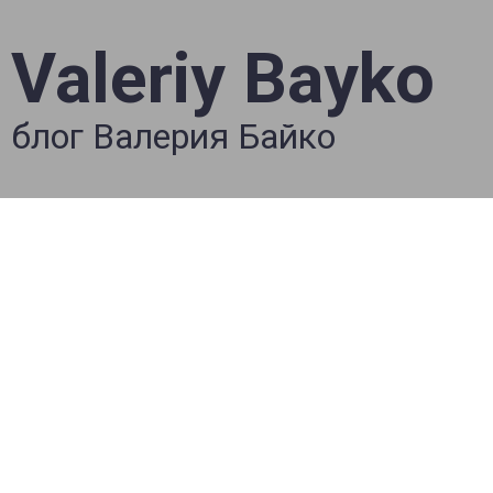
Valeriy Bayko
блог Валерия Байко
📕☕️ V.Bayko BIBLE
(#207) 10/18/19 “