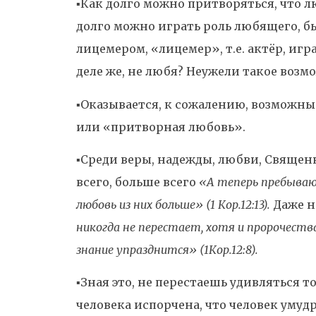
▪️Как долго можно притворяться, что л
долго можно играть роль любящего, бы
лицемером, «лицемер», т.е. актёр, иг
деле же, не любя? Неужели такое возм
▪️Оказывается, к сожалению, возможны
или «притворная любовь».
▪️Среди веры, надежды, любви, Свяще
всего, больше всего
«А теперь пребывают
любовь из них больше» (1 Кор.12:13).
Даже н
никогда не перестает, хотя и пророчеств
знание упразднится» (1Кор.12:8).
▪️Зная это, не перестаешь удивляться 
человека испорчена, что человек умудр