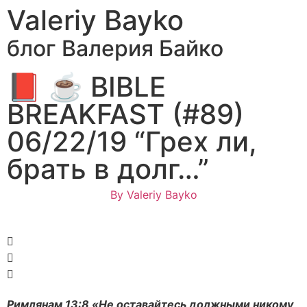
Valeriy Bayko
блог Валерия Байко
📕 ☕ BIBLE
BREAKFAST (#89)
06/22/19 “Грех ли,
брать в долг…”
By
Valeriy Bayko
Римлянам 13:8 «Не оставайтесь должными никому