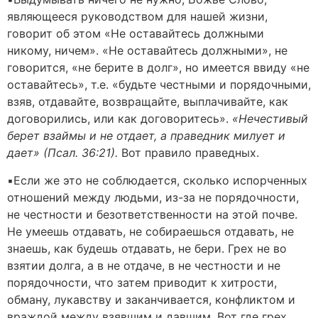
являющееся руководством для нашей жизни,
говорит об этом «Не оставайтесь должными
никому, ничем». «Не оставайтесь должными», не
говорится, «не берите в долг», но имеется ввиду «не
оставайтесь», т.е. «будьте честными и порядочными,
взяв, отдавайте, возвращайте, выплачивайте, как
договорились, или как договоритесь».
«Нечестивый
берет взаймы и не отдает, а праведник милует и
дает» (Псал. 36:21).
Вот правило праведных.
▪️Если же это не соблюдается, сколько испорченных
отношений между людьми, из-за не порядочности,
не честности и безответственности на этой почве.
Не умеешь отдавать, не собираешься отдавать, не
знаешь, как будешь отдавать, не бери. Грех не во
взятии долга, а в не отдаче, в не честности и не
порядочности, что затем приводит к хитрости,
обману, лукавству и заканчивается, конфликтом и
враждой между взявшим и давшим. Вот где грех.