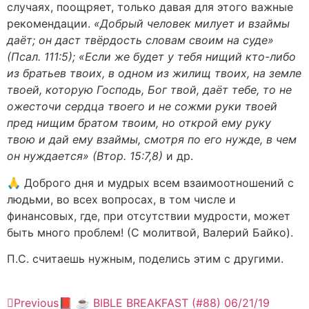
случаях, поощряет, только давая для этого важные
рекомендации.
«Добрый человек милует и взаймы
даёт; он даст твёрдость словам своим на суде»
(Псал. 111:5); «Если же будет у тебя нищий кто-либо
из братьев твоих, в одном из жилищ твоих, на земле
твоей, которую Господь, Бог твой, даёт тебе, то не
ожесточи сердца твоего и не сожми руки твоей
пред нищим братом твоим, но открой ему руку
твою и дай ему взаймы, смотря по его нужде, в чем
он нуждается» (Втор. 15:7,8)
и др.
🙏 Доброго дня и мудрых всем взаимоотношений с
людьми, во всех вопросах, в том числе и
финансовых, где, при отсутствии мудрости, может
быть много проблем! (С молитвой, Валерий Байко).
П.С. считаешь нужным, поделись этим с другими.
Previous
📕 ☕ BIBLE BREAKFAST (#88) 06/21/19