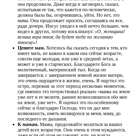
она продолжала. Даже когда и заговорил, сказал,
испытывая ее так, что кажется по-человечески,
должна была бы, огорчившись, уйти. Но нет, это
мама. Она продолжает просить, соглашаясь на все,
ради дочери. Иисус увидел в ней нечто большее, чем
видел в других, потому воскликнул:
«О, женщина!
велика вера твоя; да будет тебе по желанию
твоему»!
Цените мам.
Хотелось бы сказать сегодня к тем, кто
имеет мать, не важно в каком она сейчас возрасте,
совсем еще молодая, или уже в средний летах, а
может и уже в старческих. Благодарите Бога за
молитвенный, материнский тыл. Когда он
завершается, с завершением земной жизни матери,
это очень ощущается в жизни, очень. Я ощутил это
остро, пережив за этот период несколько моментов,
где именно это почувствовал реально «мамы на земле
уже нет и ее молитв, раннее возносившихся обо мне
на земле, уже нет». Я оценил это по-особенному
сейчас и благодарю Господа, что он дал мне
возможность, иметь молящуюся за меня, маму, до
последнего ее дыхания.
К мамам.
Мамы, продолжайте молиться за ваших
детей всех возрастов. Они очень в этом нуждаются,
даже если об этом не говорят, или, не всегда