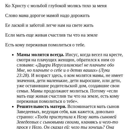
Ко Христу с мольбой глубокой молясь тихо за меня
Слово мама дорогое мамой надо дорожить
Ее лаской и заботой легче нам на свете жить
Если мать еще живая счастлив ты что на земле
Есть кому переживая помолиться о тебе.
Мамы молятся всегда.
Иисус, когда весел на кресте,
смотря на плачущих женщин, обратился к ним со
словами:
«Дщери Иерусалимские! не плачьте обо
Мне, но плачьте о себе и о детях ваших» (Луки
23:28).
И возраст здесь, о ком молятся мамы, не имеет
значения, дети маленькие, дети выросшие, или дети,
уже оставившие родительский дом, создавшие свои
семьи. Мамы продолжают молиться. Потому «если
мать еще живая счастлив ты что на земле, есть кому
переживая помолиться о тебе».
Решительность матери.
Вспоминается мать сынов
Заведеевых, ведущая себя, как кажется, довольно
странно:
«Тогда приступила к Нему мать сыновей
Зеведеевых с сыновьями своими, кланяясь и чего-то
прося у Него. Он сказал ей: чего ты хочешь? Она