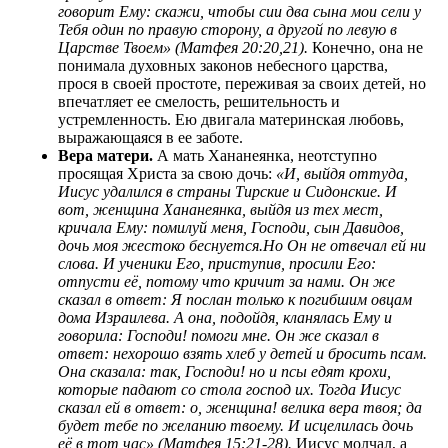
говорит Ему: скажи, чтобы сии два сына мои сели у
Тебя один по правую сторону, а другой по левую в
Царстве Твоем» (Матфея 20:20,21).
Конечно, она не
понимала духовных законов небесного царства,
прося в своей простоте, переживая за своих детей, но
впечатляет ее смелость, решительность и
устремленность. Ею двигала материнская любовь,
выражающаяся в ее заботе.
Вера матери.
А мать Хананеянка, неотступно
просящая Христа за свою дочь:
«И, выйдя оттуда,
Иисус удалился в страны Тирские и Сидонские. И
вот, женщина Хананеянка, выйдя из тех мест,
кричала Ему: помилуй меня, Господи, сын Давидов,
дочь моя жестоко беснуется.Но Он не отвечал ей ни
слова. И ученики Его, приступив, просили Его:
отпусти её, потому что кричит за нами. Он же
сказал в ответ: Я послан только к погибшим овцам
дома Израилева. А она, подойдя, кланялась Ему и
говорила: Господи! помоги мне. Он же сказал в
ответ: нехорошо взять хлеб у детей и бросить псам.
Она сказала: так, Господи! но и псы едят крохи,
которые падают со стола господ их. Тогда Иисус
сказал ей в ответ: о, женщина! велика вера твоя; да
будет тебе по желанию твоему. И исцелилась дочь
её в тот час» (Матфея 15:21-28).
Иисус молчал, а