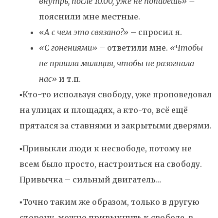
внутрь, после 10.00, уже не попадёшь» –
пояснили мне местные.
«
А с чем это связано?»
– спросил я.
«С гонениями»
– ответили мне.
«Чтобы
не пришла милиция, чтобы не разогнала
нас»
и т.п.
▪️Кто-то используя свободу, уже проповедовал
на улицах и площадях, а кто-то, всё ещё
прятался за ставнями и закрытыми дверями.
▪️Привыкли люди к несвободе, потому не
всем было просто, настроиться на свободу.
Привычка – сильный двигатель…
▪️Точно таким же образом, только в другую
сторону, можно привыкнуть к свободе, в