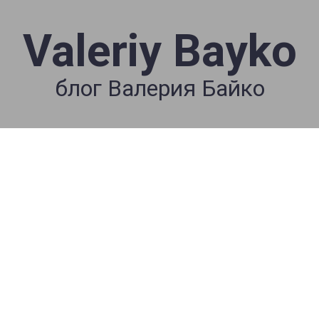
Valeriy Bayko
блог Валерия Байко
📕☕️ Валерий Байко
BIBLE BREAKFAST
(#467) 07/04/20
“Свобода Одна, А