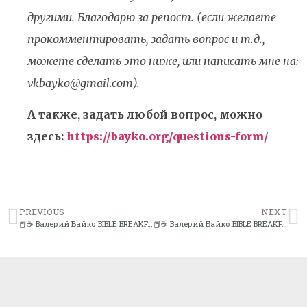
другими. Благодарю за репост. (если желаете
прокомментировать, задать вопрос и т.д.,
можете сделать это ниже, или написать мне на:
vkbayko@gmail.com).
А также, задать любой вопрос, можно
здесь:
https://bayko.org/questions-form/
PREVIOUS
NEXT
📕☕️ Валерий Байко BIBLE BREAKFAST (#466) 07/03/20 “Не хватай пса за уши…”
📕☕️ Валерий Байко BIBLE BREAKFAST (#468) 07/05/20 “Пребывай в служении…”