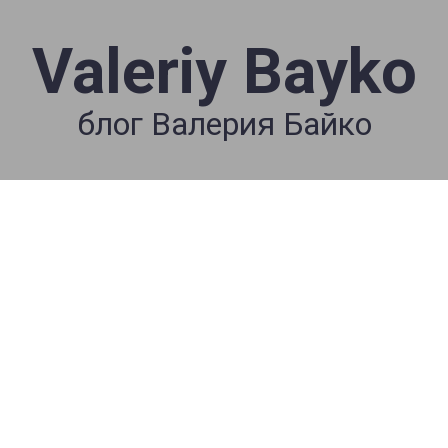
Valeriy Bayko
блог Валерия Байко
📕☕️ Валерий Байко
BIBLE BREAKFAST
(#474) 07/11/20