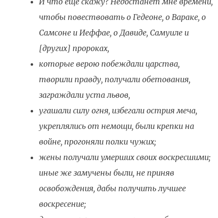
И что еще скажу? Недостанет мне времени,
чтобы повествовать о Гедеоне, о Вараке, о
Самсоне и Иеффае, о Давиде, Самуиле и
[других] пророках,
которые верою побеждали царства,
творили правду, получали обетования,
заграждали уста львов,
угашали силу огня, избегали острия меча,
укреплялись от немощи, были крепки на
войне, прогоняли полки чужих;
жены получали умерших своих воскресшими;
иные же замучены были, не приняв
освобождения, дабы получить лучшее
воскресение;