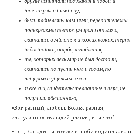
другие испытали поругания и побои, а
также узы и темницу,
были побиваемы камнями, перепиливаемы,
подвергаемы пытке, умирали от меча,
скитались в ми́лотях и козьих кожах, терпя
недостатки, скорби, озлобления;
те, которых весь мир не был достоин,
скитались по пустыням и горам, по
пещерам и ущельям земли.
И все сии, свидетельствованные в вере, не
получили обещанного,
▪️Бог разный, любовь Божья разная,
заслуженность людей разная, или что?
▪️Нет, Бог один и тот же и любит одинаково и