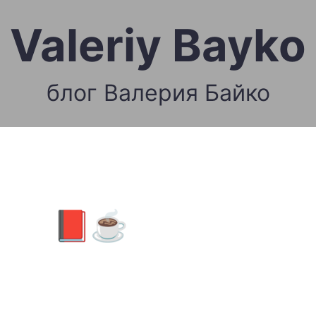
Valeriy Bayko
блог Валерия Байко
📕☕️ Валерий
Байко BIBLE
BREAKFAST (#383)
04/11/20 “Верю Ли