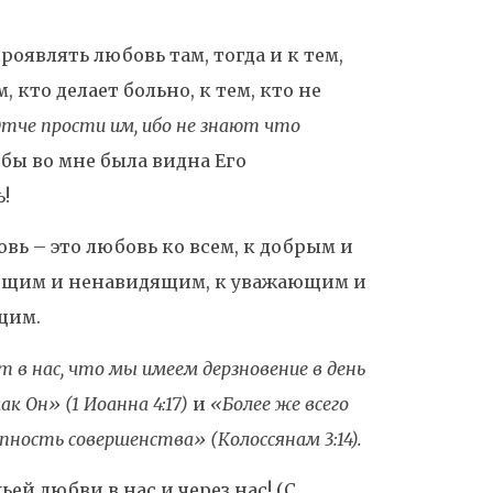
роявлять любовь там, тогда и к тем,
, кто делает больно, к тем, кто не
тче прости им, ибо не знают что
обы во мне была видна Его
!
вь – это любовь ко всем, к добрым и
орящим и ненавидящим, к уважающим и
щим.
 в нас, что мы имеем дерзновение в день
ак Он» (1 Иоанна 4:17)
и
«Более же всего
пность совершенства» (Колоссянам 3:14).
ей любви в нас и через нас! (С