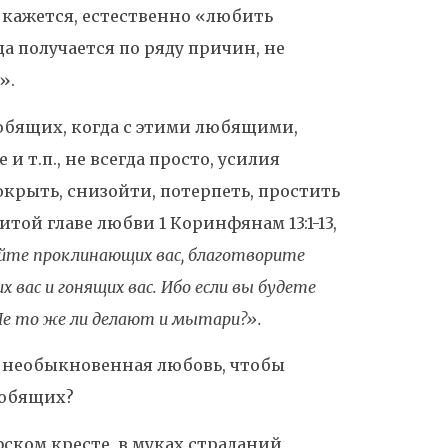
, кажется, естественно «любить
да получается по ряду причин, не
».
юбящих, когда с этими любящими,
 и т.п., не всегда просто, усилия
окрыть, снизойти, потерпеть, простить
нитой главе любви 1 Коринфянам 13:1-13,
яйте проклинающих вас, благотворите
 вас и гонящих вас. Ибо если вы будете
 Не то же ли делают и мытари?».
на необыкновенная любовь, чтобы
любящих?
фском кресте, в муках страданий,