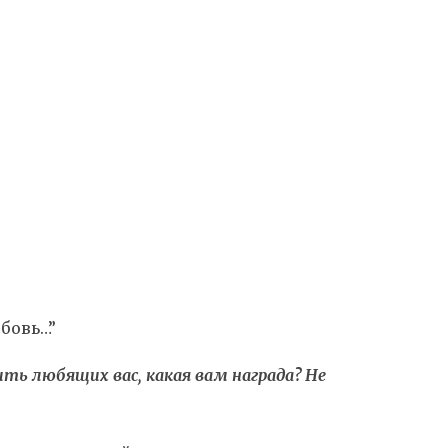
Любовь…”
O
бовь…”
ть любящих вас, какая вам награда? Не