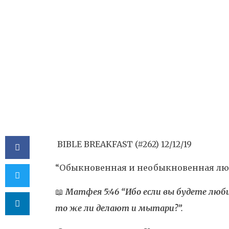
Необыкновенная 
BY
VALERIY BAYK
BIBLE BREAKFAST (#262) 12/12/19
“Обыкновенная и необыкновенная лю
📖
Матфея 5:46 “Ибо если вы будете люби
то же ли делают и мытари?”.