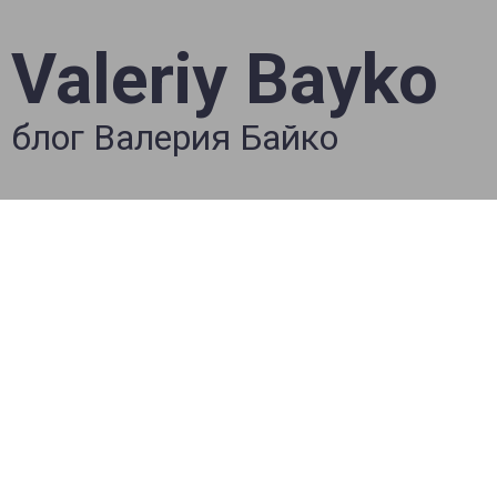
Valeriy Bayko
блог Валерия Байко
📕☕️ Валерий Бай
BREAKFAST (#262)
“Обыкновенн