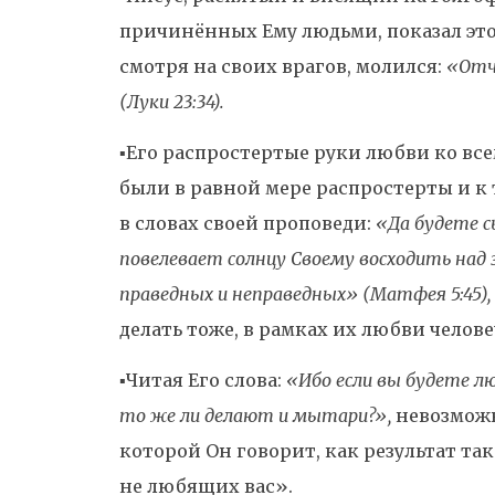
причинённых Ему людьми, показал э
смотря на своих врагов, молился:
«Отч
(Луки 23:34).
▪️Его распростертые руки любви ко все
были в равной мере распростерты и к 
в словах своей проповеди:
«Да будете с
повелевает солнцу Своему восходить над
праведных и неправедных» (Матфея 5:45),
делать тоже, в рамках их любви челове
▪️Читая Его слова:
«Ибо если вы будете лю
то же ли делают и мытари?»,
невозможн
которой Он говорит, как результат 
не любящих вас».