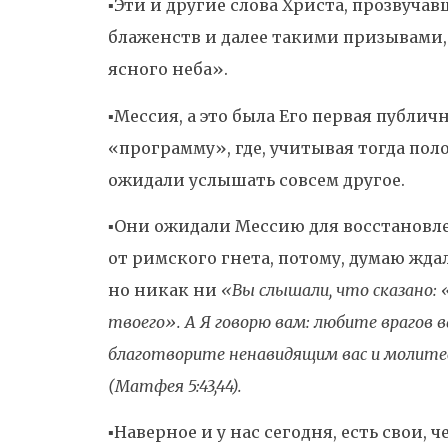
▪️Эти и другие слова Христа, прозвуча
блаженств и далее такими призывами, 
ясного неба».
▪️Мессия, а это была Его первая публи
«программу», где, учитывая тогда пол
ожидали услышать совсем другое.
▪️Они ожидали Мессию для восстановл
от римского гнета, потому, думаю ждал
но никак ни
«Вы слышали, что сказано: 
твоего». А Я говорю вам: любите врагов 
благотворите ненавидящим вас и молитес
(Матфея 5:43,44).
▪️Наверное и у нас сегодня, есть свои,