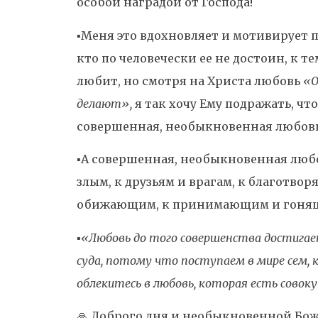
особой наградой от Господа!
▪️Меня это вдохновляет и мотивирует п
кто по человечески ее не достоин, к тем
любит, но смотря на Христа любовь
«О
делают»,
я так хочу Ему подражать, чт
совершенная, необыкновенная любовь
▪️А совершенная, необыкновенная любо
злым, к друзьям и врагам, к благотв
обижающим, к принимающим и гоня
▪️
«Любовь до того совершенства достигает
суда, потому что поступаем в мире сем, к
облекитесь в любовь, которая есть совоку
🙏 Доброго дня и необыкновенной Божь