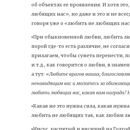
об объектах ее проявления. И хотя это
любящих нас», но даже и это и не всег
говоря уже о «любить не любящих нас
▪️При обыкновенной любви, любить л
порой где-то есть различие, не согласие
прилагаем, чтобы суметь перенести, п
и т.д., как говорится о любви, в знаме
а тут:
«Любите врагов ваших, благословл
ненавидящим вас и молитесь за обижающих
любить любящих вас, какая вам награда?
▪️Какая же это нужна сила, какая нуж
любить не любящих так, как любим 
▪️Иисус, распятый и висящий на Голго