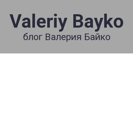
Valeriy Bayko
блог Валерия Байко
📕☕️ Валерий Байко
BIBLE BREAKFAST
(#237) 11/17/19
“Принцип